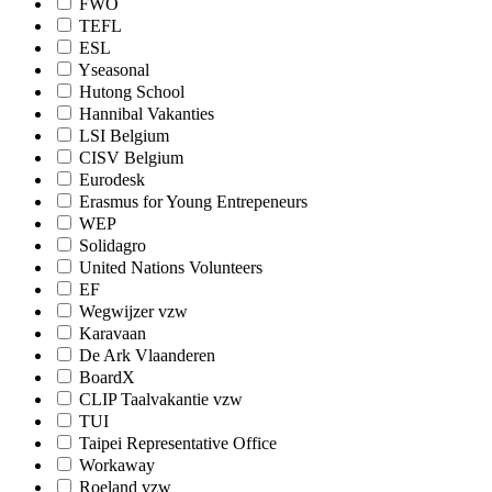
FWO
TEFL
ESL
Yseasonal
Hutong School
Hannibal Vakanties
LSI Belgium
CISV Belgium
Eurodesk
Erasmus for Young Entrepeneurs
WEP
Solidagro
United Nations Volunteers
EF
Wegwijzer vzw
Karavaan
De Ark Vlaanderen
BoardX
CLIP Taalvakantie vzw
TUI
Taipei Representative Office
Workaway
Roeland vzw