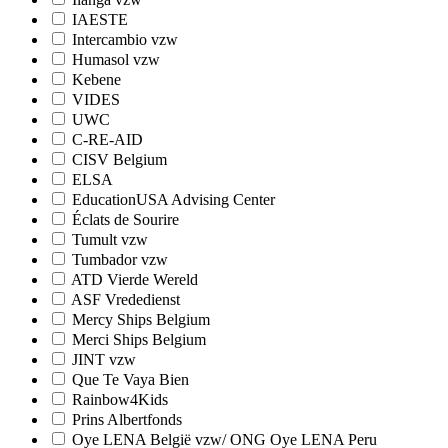
IAESTE
Intercambio vzw
Humasol vzw
Kebene
VIDES
UWC
C-RE-AID
CISV Belgium
ELSA
EducationUSA Advising Center
Éclats de Sourire
Tumult vzw
Tumbador vzw
ATD Vierde Wereld
ASF Vrededienst
Mercy Ships Belgium
Merci Ships Belgium
JINT vzw
Que Te Vaya Bien
Rainbow4Kids
Prins Albertfonds
Oye LENA België vzw/ ONG Oye LENA Peru