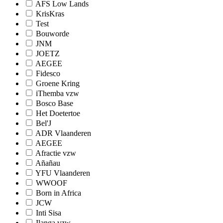
AFS Low Lands
KrisKras
Test
Bouworde
JNM
JOETZ
AEGEE
Fidesco
Groene Kring
iThemba vzw
Bosco Base
Het Doetertoe
Bel'J
ADR Vlaanderen
AEGEE
Afractie vzw
Añañau
YFU Vlaanderen
WWOOF
Born in Africa
JCW
Inti Sisa
Ilanga vzw